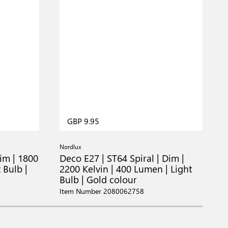
GBP 9.95
Nordlux
N
im | 1800
Deco E27 | ST64 Spiral | Dim |
D
 Bulb |
2200 Kelvin | 400 Lumen | Light
1
Bulb | Gold colour
B
Item Number 2080062758
I