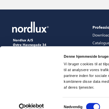
Professi
Downloa
Nordlux A/S
Catalogu
Østre Havnegade 34
9000 Aalborg
Content 
+45 98 18 16 11
Denne hjemmeside bruger
Content s
[email protected]
Vi bruger cookies til at til
3D files
til at analysere vores tra
Press
partnere inden for sociale
Showroo
kombinere disse data med a
af deres tjenester.
Fairs
Samtykkevalg
Nødvendig