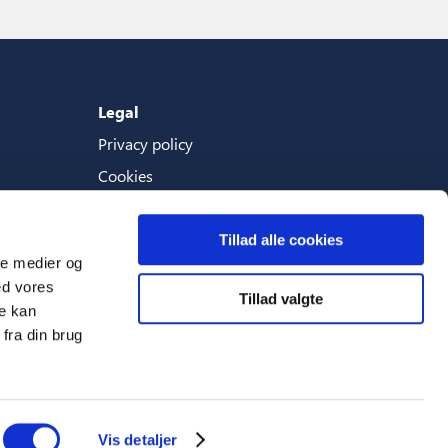
Legal
Privacy policy
Cookies
Terms And Conditions
Tillad alle cookies
ale medier og
ed vores
Tillad valgte
Languages
re kan
fra din brug
English (Great Britain)
Vis detaljer