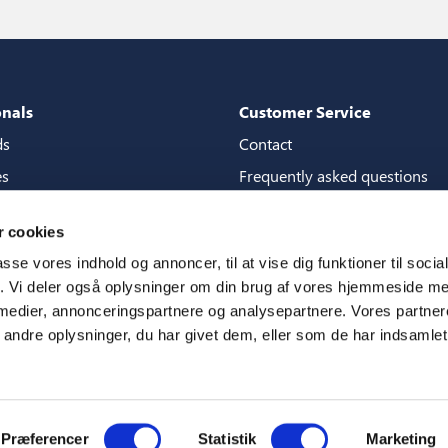
onals
Customer Service
ds
Contact
es
Frequently asked questions
packages
Guarantees
 cookies
tore guide
Manuals
passe vores indhold og annoncer, til at vise dig funktioner til soci
CSR
fik. Vi deler også oplysninger om din brug af vores hjemmeside m
 medier, annonceringspartnere og analysepartnere. Vores partne
ms
ndre oplysninger, du har givet dem, eller som de har indsamlet 
Præferencer
Statistik
Marketing