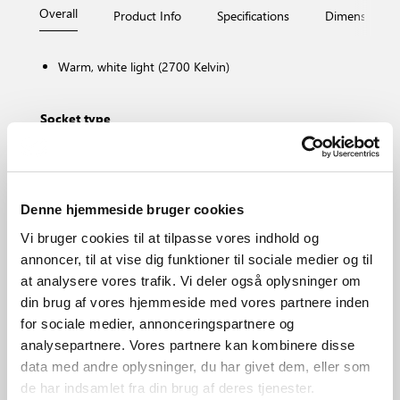
Overall
Product Info
Specifications
Dimensions
Warm, white light (2700 Kelvin)
Socket type
GU10
Dimmable?
No, cannot be dimmed
Colour temperature (Kelvin)
Denne hjemmeside bruger cookies
2700
Vi bruger cookies til at tilpasse vores indhold og
Brightness of light (Lumen)
annoncer, til at vise dig funktioner til sociale medier og til
345.0
at analysere vores trafik. Vi deler også oplysninger om
Area
din brug af vores hjemmeside med vores partnere inden
Various (depends on placement)
for sociale medier, annonceringspartnere og
Primary material
analysepartnere. Vores partnere kan kombinere disse
Plastic
data med andre oplysninger, du har givet dem, eller som
de har indsamlet fra din brug af deres tjenester.