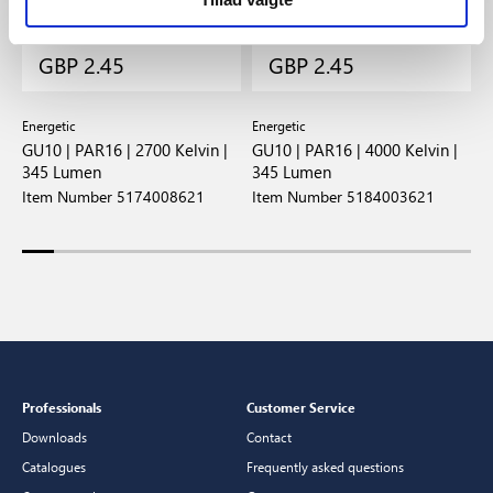
GBP 2.45
GBP 2.45
Energetic
Energetic
E
GU10 | PAR16 | 2700 Kelvin |
GU10 | PAR16 | 4000 Kelvin |
G
345 Lumen
345 Lumen
2
Item Number 5174008621
Item Number 5184003621
I
Professionals
Customer Service
Downloads
Contact
Catalogues
Frequently asked questions