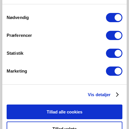
345 Lumen
230 Lumen
Samtykkevalg
5174008923
5174008823
Nødvendig
Præferencer
Statistik
Related Products
Marketing
Vis detaljer
Tillad alle cookies
Tillad valgte