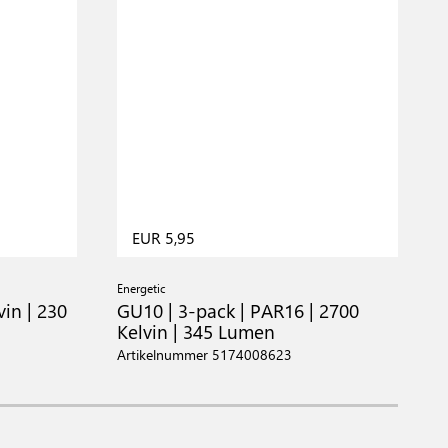
EUR 5,95
Energetic
E
in | 230
GU10 | 3-pack | PAR16 | 2700
G
Kelvin | 345 Lumen
K
Artikelnummer 5174008623
A