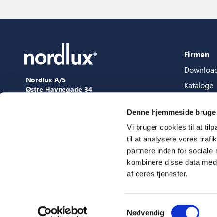
Firmen
Downloa
Nordlux A/S
Kataloge
Østre Havnegade 34
9000 Aalborg
Content-
+45 98 18 16 11
Denne hjemmeside bruger
Content s
[email protected]
Vi bruger cookies til at til
3D Datei
til at analysere vores tra
Press
partnere inden for sociale
Showroo
kombinere disse data med a
af deres tjenester.
Messen
Samtykkevalg
Nødvendig