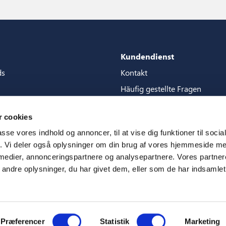
Kundendienst
ds
Kontakt
Häufig gestellte Fragen
Pakete
Garantien
 cookies
tore guide
Handbucher
passe vores indhold og annoncer, til at vise dig funktioner til soci
en
CSR
fik. Vi deler også oplysninger om din brug af vores hjemmeside m
 medier, annonceringspartnere og analysepartnere. Vores partne
ms
ndre oplysninger, du har givet dem, eller som de har indsamlet 
Præferencer
Statistik
Marketing