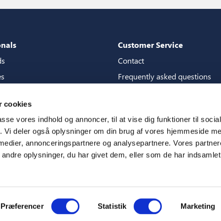
onals
Customer Service
ds
Contact
es
Frequently asked questions
packages
Guarantees
 cookies
tore guide
Manuals
passe vores indhold og annoncer, til at vise dig funktioner til soci
CSR
fik. Vi deler også oplysninger om din brug af vores hjemmeside m
 medier, annonceringspartnere og analysepartnere. Vores partne
ms
ndre oplysninger, du har givet dem, eller som de har indsamlet 
Præferencer
Statistik
Marketing