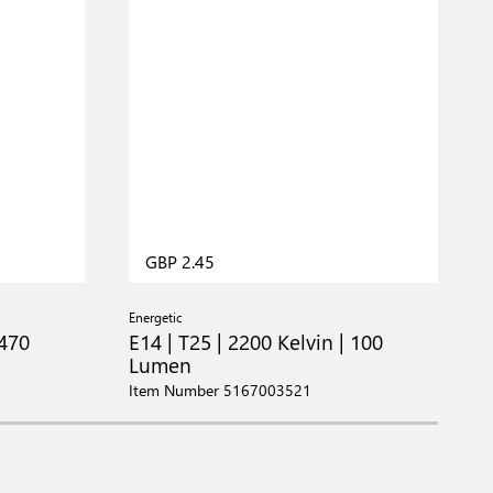
GBP 2.45
Energetic
E
 470
E14 | T25 | 2200 Kelvin | 100
E
Lumen
Item Number 5167003521
I