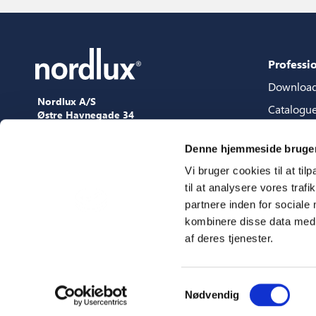
Professi
Downloa
Nordlux A/S
Catalogu
Østre Havnegade 34
9000 Aalborg
Content 
+45 98 18 16 11
Denne hjemmeside bruger
Content s
[email protected]
Vi bruger cookies til at til
3D files
til at analysere vores tra
Press
partnere inden for sociale
Showroo
kombinere disse data med a
af deres tjenester.
Fairs
Samtykkevalg
Nødvendig