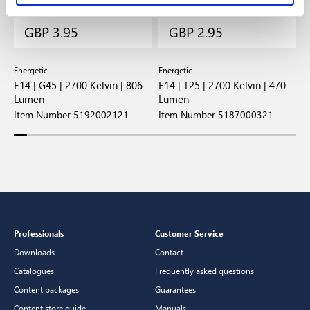
GBP 3.95
GBP 2.95
Energetic
Energetic
E
 |
E14 | G45 | 2700 Kelvin | 806
E14 | T25 | 2700 Kelvin | 470
E
Lumen
Lumen
L
Item Number 5192002121
Item Number 5187000321
I
Professionals
Customer Service
Downloads
Contact
Catalogues
Frequently asked questions
Content packages
Guarantees
Content store guide
Manuals