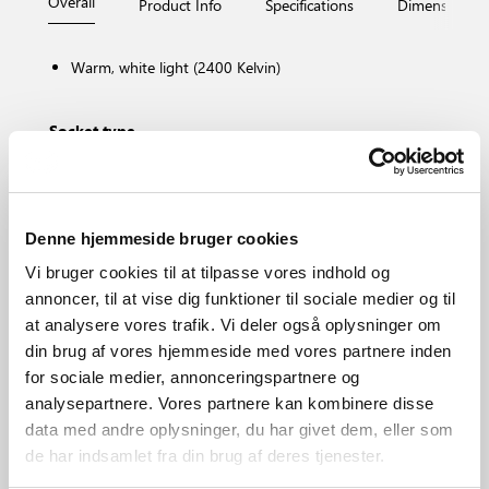
Overall
Product Info
Specifications
Dimensions
Warm, white light (2400 Kelvin)
Socket type
E14
Dimmable?
No, cannot be dimmed
Colour temperature (Kelvin)
Denne hjemmeside bruger cookies
2400
Vi bruger cookies til at tilpasse vores indhold og
Brightness of light (Lumen)
annoncer, til at vise dig funktioner til sociale medier og til
215.0
at analysere vores trafik. Vi deler også oplysninger om
Area
din brug af vores hjemmeside med vores partnere inden
Various (depends on placement)
for sociale medier, annonceringspartnere og
Primary material
analysepartnere. Vores partnere kan kombinere disse
Plastic
data med andre oplysninger, du har givet dem, eller som
de har indsamlet fra din brug af deres tjenester.