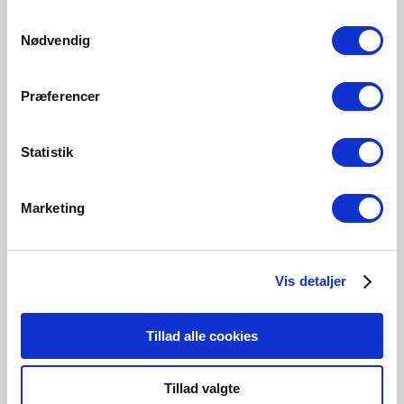
215 Lumen
806 Lumen
470 Lumen
250 Lumen
Samtykkevalg
5182003321
5192002121
5182000121
5182014121
Nødvendig
Præferencer
Statistik
Related Products
Marketing
Vis detaljer
Tillad alle cookies
Tillad valgte