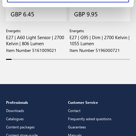
GBP 6.45
GBP 9.95
Energetic
Energetic
E
E27 | A60 Light Sensor | 2700
E27 | G95 | Dim | 2700 Kelvin |
E
Kelvin | 806 Lumen
1055 Lumen
8
Item Number 5161009021
Item Number 5196000721
I
Professionals
Customer Service
Downloads
Contact
Catalogues
Frequently asked questions
Content packages
Guarantees
Content store guide
Manuals