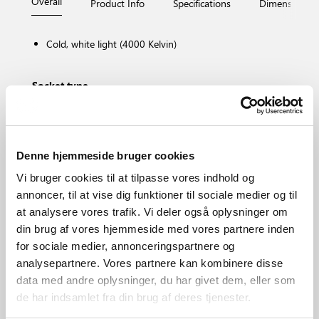
Overall
Product Info
Specifications
Dimensions
Cold, white light (4000 Kelvin)
Socket type
E27
Dimmable?
No, cannot be dimmed
Colour temperature (Kelvin)
Denne hjemmeside bruger cookies
4000
Vi bruger cookies til at tilpasse vores indhold og
Brightness of light (Lumen)
annoncer, til at vise dig funktioner til sociale medier og til
806.0
at analysere vores trafik. Vi deler også oplysninger om
Area
din brug af vores hjemmeside med vores partnere inden
Various (depends on placement)
for sociale medier, annonceringspartnere og
Primary material
analysepartnere. Vores partnere kan kombinere disse
Glass
data med andre oplysninger, du har givet dem, eller som
de har indsamlet fra din brug af deres tjenester.