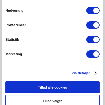
806 Lumen
470 Lumen
1055 Lumen
806 Lumen
Samtykkevalg
5161009021
5191001721
5181001321
5181000321
Nødvendig
Præferencer
Statistik
Related Products
Marketing
Vis detaljer
Tillad alle cookies
Tillad valgte