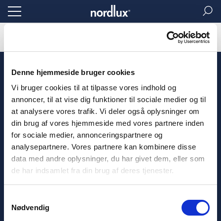
Frontpage
Inspiration
Collections
Denne hjemmeside bruger cookies
Professionals
Customer Service
Vi bruger cookies til at tilpasse vores indhold og
Downloads
Contact
annoncer, til at vise dig funktioner til sociale medier og til
Catalogues
Frequently asked questions
at analysere vores trafik. Vi deler også oplysninger om
Content packages
Guarantees
din brug af vores hjemmeside med vores partnere inden
Content store guide
for sociale medier, annonceringspartnere og
Manuals
analysepartnere. Vores partnere kan kombinere disse
3D files
CSR
data med andre oplysninger, du har givet dem, eller som
Press
de har indsamlet fra din brug af deres tjenester.
Showrooms
Fairs
Samtykkevalg
Nødvendig
Languages
Legal