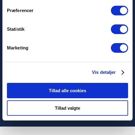
English (Great Britain)
Privacy policy
Præferencer
Cookies
Terms And Conditions
Statistik
Marketing
Nordlux A/S
Østre Havnegade 34
Vis detaljer
9000 Aalborg
+45 98 18 16 11
[email protected]
Tillad alle cookies
Tillad valgte