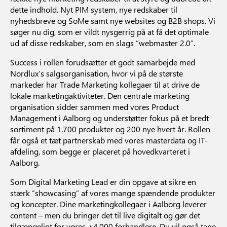
dette indhold. Nyt PIM system, nye redskaber til
nyhedsbreve og SoMe samt nye websites og B2B shops. Vi
søger nu dig, som er vildt nysgerrig på at få det optimale
ud af disse redskaber, som en slags ”webmaster 2.0”.
Success i rollen forudsætter et godt samarbejde med
Nordlux’s salgsorganisation, hvor vi på de største
markeder har Trade Marketing kollegaer til at drive de
lokale marketingaktiviteter. Den centrale marketing
organisation sidder sammen med vores Product
Management i Aalborg og understøtter fokus på et bredt
sortiment på 1.700 produkter og 200 nye hvert år. Rollen
får også et tæt partnerskab med vores masterdata og IT-
afdeling, som begge er placeret på hovedkvarteret i
Aalborg.
Som Digital Marketing Lead er din opgave at sikre en
stærk ”showcasing” af vores mange spændende produkter
og koncepter. Dine marketingkollegaer i Aalborg leverer
content – men du bringer det til live digitalt og gør det
tilgængeligt for vores +4.000 forhandlere. Du vil også tage