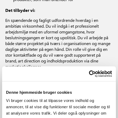
Det tilbyder vi:
En spændende og fagligt udfordrende hverdag i en
ambitiøs virksomhed. Du vil indgå i et professionelt
arbejdsmiljø med en uformel omgangstone, hvor
beslutningsgangen er kort og upolitisk. Du vil arbejde på
både større projektet på tværs i organisationen og mange
daglige aktiviteter på egen hånd. Din rolle vil give dig en
stor kontaktflade og du vil være godt supporteret på
brand, art direction og indholdsproduktion via dine
marketingkollegaer.
Du tilbydes løn efter kvalifikationer, pensions- og lækker
kantineordning ikke at forglemme.
Nordlux er en af Europas førende leverandører og
Denne hjemmeside bruger cookies
produktudviklere af belysning til private husstand og de
Vi bruger cookies til at tilpasse vores indhold og
stemningsfyldte områder på hoteller, restauranter og
annoncer, til at vise dig funktioner til sociale medier og til
lignende. Vi tager initiativ og gør en forskel
at analysere vores trafik. Vi deler også oplysninger om