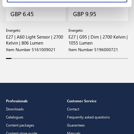
GBP 6.45
GBP 9.95
Energetic
Energetic
E
E27 | A60 Light Sensor | 2700
E27 | G95 | Dim | 2700 Kelvin |
E
Kelvin | 806 Lumen
1055 Lumen
8
Item Number 5161009021
Item Number 5196000721
I
Professionals
Customer Service
Downloads
Contact
Catalogues
Frequently asked questions
Content packages
Guarantees
Content store guide
Manuals