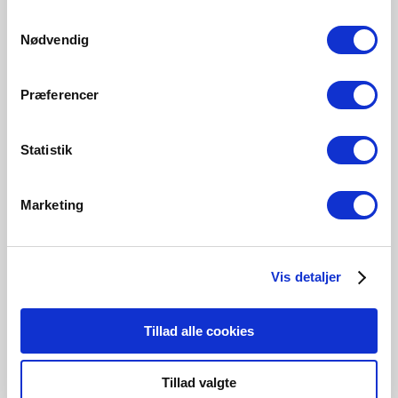
1521 Lumen
Samtykkevalg
5211033021
Nødvendig
Præferencer
Statistik
Related Products
Marketing
Vis detaljer
Tillad alle cookies
Tillad valgte