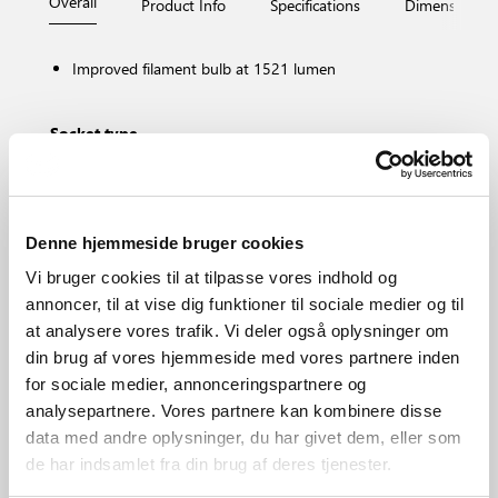
Overall
Product Info
Specifications
Dimensions
Improved filament bulb at 1521 lumen
Socket type
E27
Dimmable?
No, cannot be dimmed
Colour temperature (Kelvin)
Denne hjemmeside bruger cookies
4000
Vi bruger cookies til at tilpasse vores indhold og
Brightness of light (Lumen)
annoncer, til at vise dig funktioner til sociale medier og til
1521.0
at analysere vores trafik. Vi deler også oplysninger om
Area
din brug af vores hjemmeside med vores partnere inden
Various (depends on placement)
for sociale medier, annonceringspartnere og
Primary material
analysepartnere. Vores partnere kan kombinere disse
Glass
data med andre oplysninger, du har givet dem, eller som
de har indsamlet fra din brug af deres tjenester.