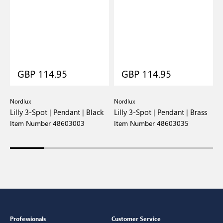
GBP 114.95
GBP 114.95
Nordlux
Nordlux
N
Lilly 3-Spot | Pendant | Black
Lilly 3-Spot | Pendant | Brass
L
B
Item Number 48603003
Item Number 48603035
I
Professionals
Customer Service