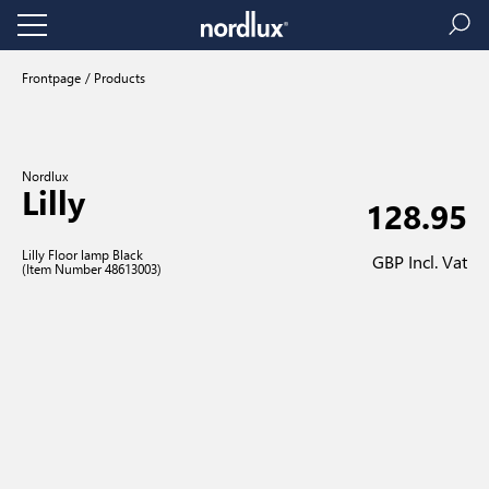
Frontpage
Products
Nordlux
Lilly
128.95
Lilly Floor lamp Black
GBP Incl. Vat
(Item Number 48613003)