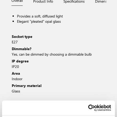
Overall
Product Info
Specifications
Dimensions
Provides a soft, diffused light
Elegant "pleated" opal glass
Socket type
E27
Dimmable?
Yes, can be dimmed by choosing a dimmable bulb
IP degree
IP20
Area
Indoor
Primary material
Glass
Opal white