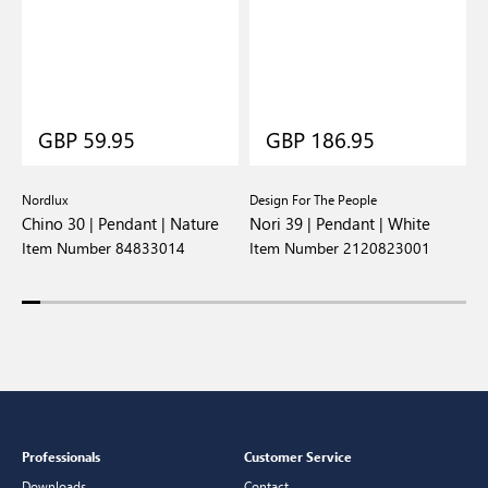
GBP 59.95
GBP 186.95
Nordlux
Design For The People
N
Chino 30 | Pendant | Nature
Nori 39 | Pendant | White
G
Item Number 84833014
Item Number 2120823001
I
Professionals
Customer Service
Downloads
Contact