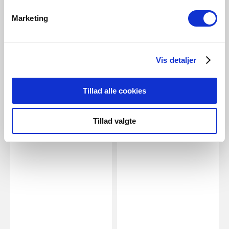
GBP 2.95
GBP 4.45
Marketing
Energetic
Energetic
E27 | A60 | 2700 Kelvin | 470
E27 | A60 | Dim | 2700 Kelvin |
Lumen
806 Lumen
Vis detaljer
Item Number 5181021121
Item Number 5181023121
Tillad alle cookies
Related Products
Tillad valgte