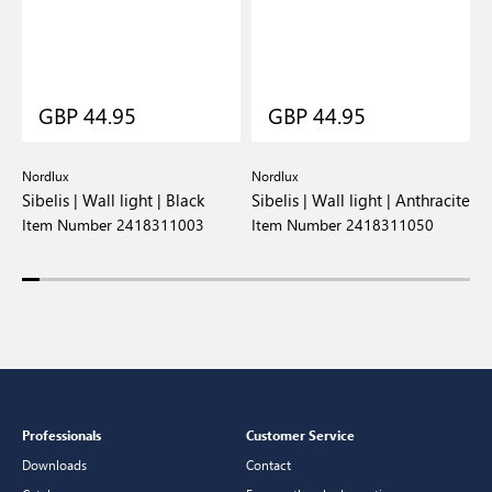
GBP 44.95
GBP 44.95
Nordlux
Nordlux
D
Sibelis | Wall light | Black
Sibelis | Wall light | Anthracite
N
Item Number 2418311003
Item Number 2418311050
I
Professionals
Customer Service
Downloads
Contact