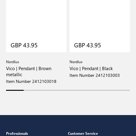
GBP 43.95
GBP 43.95
Nordlux
Nordlux
N
Vico | Pendant | Brown
Vico | Pendant | Black
V
metallic
B
Item Number 2412103003
Item Number 2412103018
I
Professionals
Customer Service