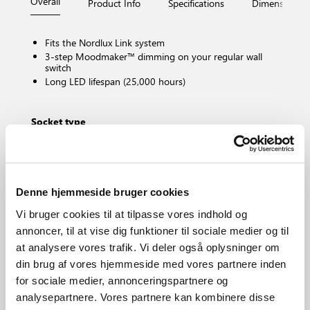
Overall
Product Info
Specifications
Dimensions
Fits the Nordlux Link system
3-step Moodmaker™ dimming on your regular wall
switch
Long LED lifespan (25,000 hours)
Socket type
LED – Non-replaceable light source
Dimmable?
Yes, has built-in dimmable light source with
Moodmaker™ functionality
Denne hjemmeside bruger cookies
Colour temperature (Kelvin)
2700
Vi bruger cookies til at tilpasse vores indhold og
Brightness of light (Lumen)
annoncer, til at vise dig funktioner til sociale medier og til
350.0
at analysere vores trafik. Vi deler også oplysninger om
IP degree
din brug af vores hjemmeside med vores partnere inden
IP20
for sociale medier, annonceringspartnere og
Area
analysepartnere. Vores partnere kan kombinere disse
Indoor