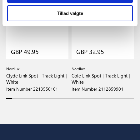
Tillad valgte
GBP 49.95
GBP 32.95
Nordlux
Nordlux
N
Clyde Link Spot | Track Light |
Cole Link Spot | Track Light |
R
White
White
T
Item Number 2213550101
Item Number 2112859901
I