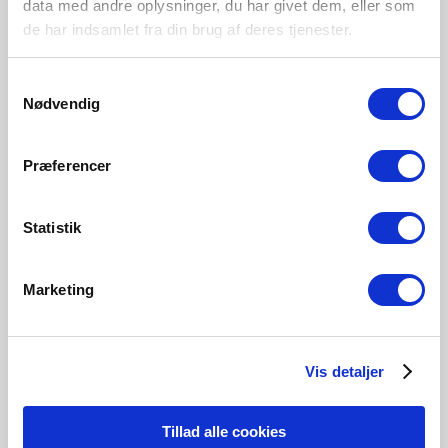
data med andre oplysninger, du har givet dem, eller som
Primary material
de har indsamlet fra din brug af deres tjenester.
Metal
Samtykkevalg
Nødvendig
Black
White
2213550103
2213550101
Præferencer
Statistik
Marketing
Related Products
Vis detaljer
Tillad alle cookies