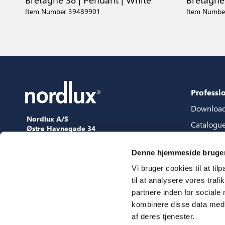
Item Number 39489901
Item Numbe
Professi
Downloa
Nordlux A/S
Catalogu
Østre Havnegade 34
9000 Aalborg
Content 
+45 98 18 16 11
Denne hjemmeside bruger
Content s
[email protected]
Vi bruger cookies til at til
3D files
til at analysere vores tra
Press
partnere inden for sociale
Showroo
kombinere disse data med a
af deres tjenester.
Fairs