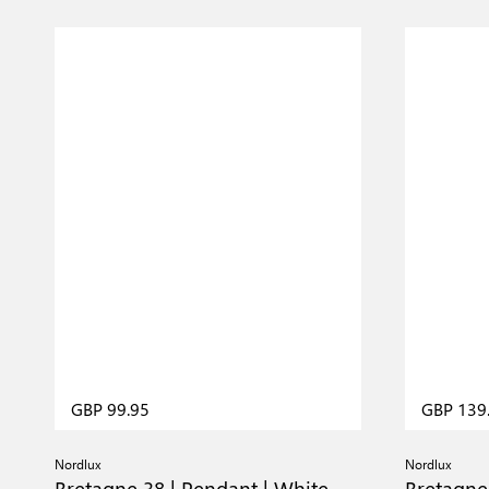
GBP 99.95
GBP 139
Nordlux
Nordlux
Bretagne 38 | Pendant | White
Bretagne 