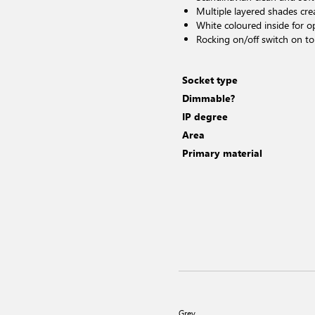
Multiple layered shades crea
White coloured inside for op
Rocking on/off switch on t
Socket type
Dimmable?
IP degree
Area
Primary material
Grey