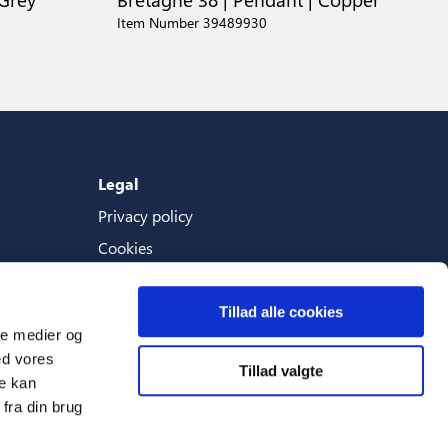
Item Number 39489930
Legal
Privacy policy
Cookies
Terms And Conditions
Tillad alle cookies
ale medier og
ed vores
Tillad valgte
Languages
re kan
fra din brug
English (Great Britain)