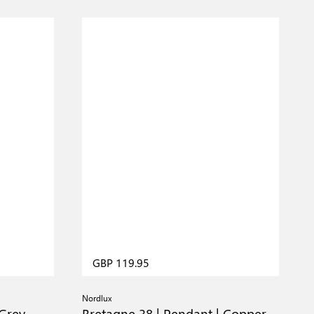
GBP 119.95
Nordlux
 Grey
Bretagne 38 | Pendant | Copper