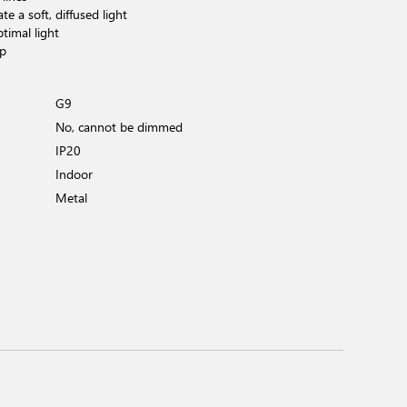
te a soft, diffused light
timal light
op
G9
No, cannot be dimmed
IP20
Indoor
Metal