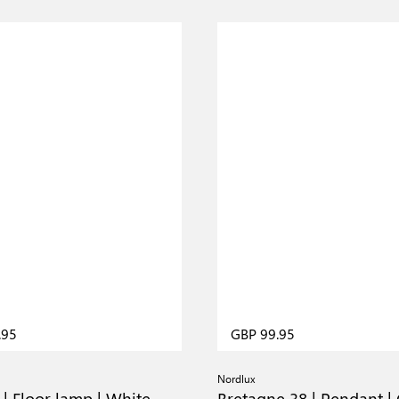
.95
GBP 99.95
Nordlux
| Floor lamp | White
Bretagne 38 | Pendant |