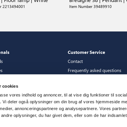
r 2213494001
Item Number 39489910
onals
Customer Service
ds
Contact
es
Frequently asked questions
packages
Guarantees
 cookies
tore guide
Manuals
passe vores indhold og annoncer, til at vise dig funktioner til soci
CSR
fik. Vi deler også oplysninger om din brug af vores hjemmeside m
 medier, annonceringspartnere og analysepartnere. Vores partne
ms
ndre oplysninger, du har givet dem, eller som de har indsamlet 