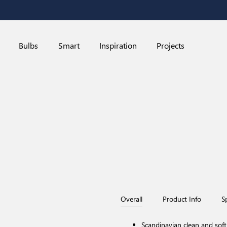
Bulbs
Smart
Inspiration
Projects
Overall
Product Info
S
Scandinavian clean and soft 