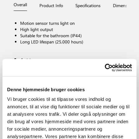
Overall
Product Info
Specifications
Dimensions
Motion sensor turns light on
High light output
Suitable for the bathroom (IP44)
Long LED lifespan (25,000 hours)
Socket type
LED – Non-replaceable light source
Dimmable?
No, cannot be dimmed
Colour temperature (Kelvin)
Denne hjemmeside bruger cookies
3000
Vi bruger cookies til at tilpasse vores indhold og
Brightness of light (Lumen)
annoncer, til at vise dig funktioner til sociale medier og til
1300.0
at analysere vores trafik. Vi deler også oplysninger om
IP degree
din brug af vores hjemmeside med vores partnere inden
IP44
for sociale medier, annonceringspartnere og
Area
analysepartnere. Vores partnere kan kombinere disse