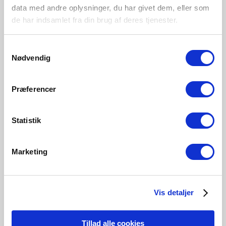
Indoor
data med andre oplysninger, du har givet dem, eller som
Primary material
de har indsamlet fra din brug af deres tjenester.
Plastic
Samtykkevalg
Nødvendig
White
2210476101
Præferencer
Statistik
Related Products
Marketing
Vis detaljer
Tillad alle cookies