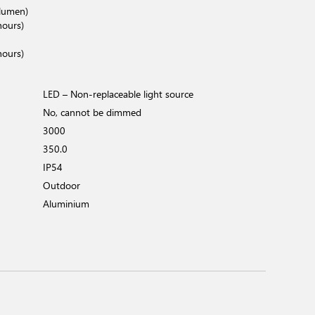
lumen)
hours)
hours)
LED – Non-replaceable light source
No, cannot be dimmed
3000
350.0
IP54
Outdoor
Aluminium