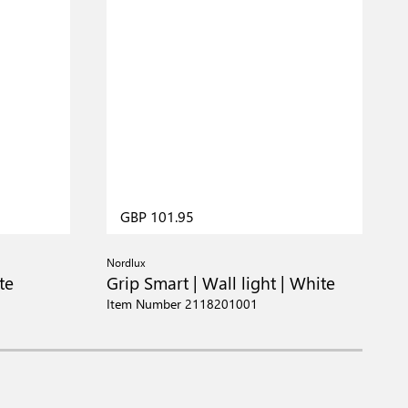
GBP 101.95
Nordlux
N
te
Grip Smart | Wall light | White
F
Item Number 2118201001
I