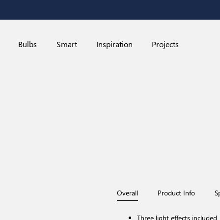
Bulbs
Smart
Inspiration
Projects
Overall
Product Info
S
Three light effects included