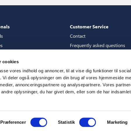
onals
Customer Service
ds
Contact
es
Frequently asked questions
packages
Guarantees
 cookies
tore guide
Manuals
passe vores indhold og annoncer, til at vise dig funktioner til soci
CSR
fik. Vi deler også oplysninger om din brug af vores hjemmeside m
 medier, annonceringspartnere og analysepartnere. Vores partne
ms
ndre oplysninger, du har givet dem, eller som de har indsamlet 
Præferencer
Statistik
Marketing