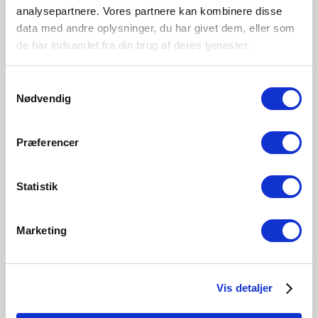
Overall
analysepartnere. Vores partnere kan kombinere disse
Product Info
Specifications
Dimensions
data med andre oplysninger, du har givet dem, eller som
de har indsamlet fra din brug af deres tjenester.
Connector for Link rails
Enables cross configuration
Samtykkevalg
Nødvendig
IP degree
IP20
Area
Præferencer
Indoor
Material
Statistik
Plastic
Marketing
Vis detaljer