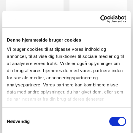
Denne hjemmeside bruger cookies
EUR 119.95
EUR 34.95
Vi bruger cookies til at tilpasse vores indhold og
annoncer, til at vise dig funktioner til sociale medier og til
at analysere vores trafik. Vi deler også oplysninger om
Nordlux
Nordlux
din brug af vores hjemmeside med vores partnere inden
Grip Smart | Wall light |
Smart | Sensor | Black
for sociale medier, annonceringspartnere og
White
Item Number 49091003
analysepartnere. Vores partnere kan kombinere disse
Item Number 2118201001
data med andre oplysninger, du har givet dem, eller som
de har indsamlet fra din brug af deres tjenester.
Samtykkevalg
Nødvendig