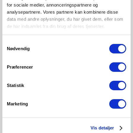
Overall
Product Info
Specifications
Dimensions
for sociale medier, annonceringspartnere og
analysepartnere. Vores partnere kan kombinere disse
White light (4000 kelvin)
data med andre oplysninger, du har givet dem, eller som
de har indsamlet fra din brug af deres tjenester.
Bulb base
B22
Samtykkevalg
Nødvendig
Dimmable?
No, cannot be dimmed
Color Temperature (Kelvin)
Præferencer
4000
Brightness of light (Lumen)
860.0
Statistik
Area
Various (depends on placement)
Marketing
Material
Glass
Vis detaljer