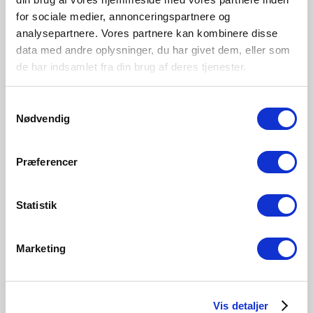
Overall
Product Info
Specifications
Dimensions
for sociale medier, annonceringspartnere og
analysepartnere. Vores partnere kan kombinere disse
data med andre oplysninger, du har givet dem, eller som
Warm, white light (2700 Kelvin)
de har indsamlet fra din brug af deres tjenester.
Bulb base
Samtykkevalg
E14
Nødvendig
Dimmable?
No, cannot be dimmed
Color Temperature (Kelvin)
Præferencer
2700
Brightness of light (Lumen)
Statistik
470.0
Area
Various (depends on placement)
Marketing
Material
Plastic
Vis detaljer