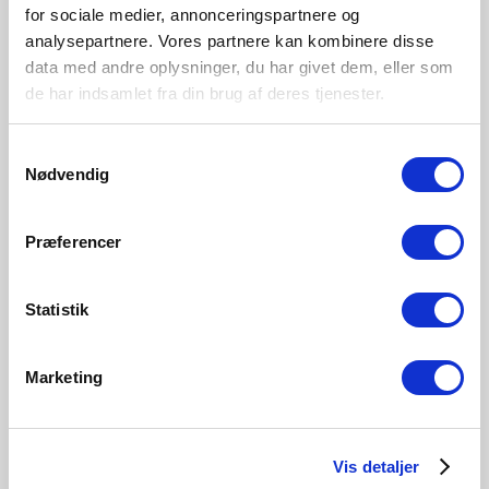
Overall
Product Info
Specifications
Dimensions
for sociale medier, annonceringspartnere og
analysepartnere. Vores partnere kan kombinere disse
Glamorous modern style
data med andre oplysninger, du har givet dem, eller som
Matte white opal mouth blown glass
de har indsamlet fra din brug af deres tjenester.
Provides a soft, diffused light
Samtykkevalg
Bulb base
Nødvendig
E14
Dimmable?
Præferencer
Yes, can be dimmed by choosing a dimmable bulb
IP degree
IP20
Statistik
Area
Indoor
Marketing
Material
Metal
Vis detaljer