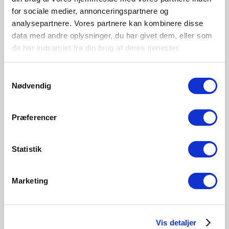
Overall
Product Info
Specifications
Dimensions
for sociale medier, annonceringspartnere og
analysepartnere. Vores partnere kan kombinere disse
Timeless design
data med andre oplysninger, du har givet dem, eller som
Parallel connection possible
de har indsamlet fra din brug af deres tjenester.
Durable material that is well-suited for harsh
weather
Samtykkevalg
Nødvendig
Bulb base
E14
Dimmable?
Præferencer
Yes, can be dimmed by choosing a dimmable bulb
IP degree
IP44
Statistik
Area
Outdoor
Marketing
Material
Plastic
Vis detaljer