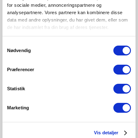
Overall
Product Info
Specifications
Dimensions
for sociale medier, annonceringspartnere og
analysepartnere. Vores partnere kan kombinere disse
Warm, white light (2700 Kelvin)
data med andre oplysninger, du har givet dem, eller som
de har indsamlet fra din brug af deres tjenester.
Bulb base
E14
Samtykkevalg
Nødvendig
Dimmable?
No, cannot be dimmed
Color Temperature (Kelvin)
Præferencer
2700
Brightness of light (Lumen)
470.0
Statistik
Area
Various (depends on placement)
Marketing
Material
Glass
Vis detaljer