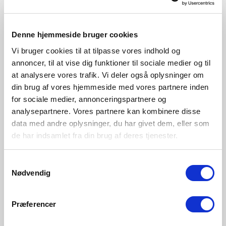
Denne hjemmeside bruger cookies
Vi bruger cookies til at tilpasse vores indhold og
annoncer, til at vise dig funktioner til sociale medier og til
at analysere vores trafik. Vi deler også oplysninger om
din brug af vores hjemmeside med vores partnere inden
for sociale medier, annonceringspartnere og
analysepartnere. Vores partnere kan kombinere disse
data med andre oplysninger, du har givet dem, eller som
EUR 28.95
EUR 99.95
de har indsamlet fra din brug af deres tjenester.
Nordlux
Nordlux
Samtykkevalg
Photo | Clamp lamp | Silver
Alton 27,5 | Ceiling light |
Nødvendig
Brass
Item Number 59372029
Item Number 2010506001
Præferencer