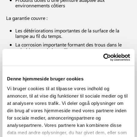
environnements côtiers
La garantie couvre :
Les détériorations importantes de la surface de la
lampe au fil du temps.
La corrosion importante formant des trous dans le
métal à cause de la rouille.
La garantie ne couvre pas :
La décoloration due au soleil.
Denne hjemmeside bruger cookies
Les problèmes qui ne sont pas liés à la surface, mais,
Vi bruger cookies til at tilpasse vores indhold og
par exemple, à la classe IP, à l’humidité, aux autres
parties de la lampe fabriquées dans des matériaux non
annoncer, til at vise dig funktioner til sociale medier og til
mentionnés ci-dessus, aux composants comme le
at analysere vores trafik. Vi deler også oplysninger om
capteur, le module LED, le terminal, le support mural
din brug af vores hjemmeside med vores partnere inden
en plastique, etc.
for sociale medier, annonceringspartnere og
Les pièces ou composants endommagés par l’usure,
une installation incorrecte, un entretien non conforme
analysepartnere. Vores partnere kan kombinere disse
aux instructions, une mauvaise utilisation, une
data med andre oplysninger, du har givet dem, eller som
négligence ou toute autre mauvaise manipulation de