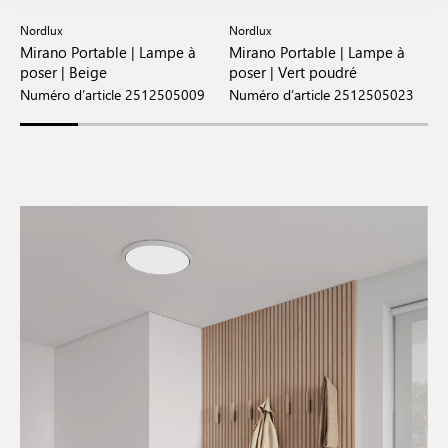
Nordlux
Nordlux
N
Mirano Portable | Lampe à
Mirano Portable | Lampe à
M
poser | Beige
poser | Vert poudré
p
Numéro d’article 2512505009
Numéro d’article 2512505023
N