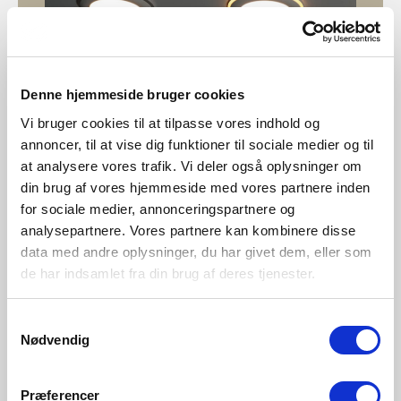
Denne hjemmeside bruger cookies
Vi bruger cookies til at tilpasse vores indhold og
annoncer, til at vise dig funktioner til sociale medier og til
at analysere vores trafik. Vi deler også oplysninger om
Réinitialisation de Nordlux
din brug af vores hjemmeside med vores partnere inden
Moodmaker™
for sociale medier, annonceringspartnere og
analysepartnere. Vores partnere kan kombinere disse
Vous avez des problèmes avec vos lampes Moodmaker™
data med andre oplysninger, du har givet dem, eller som
qui ne sont plus synchronisées ? Voici comment les
de har indsamlet fra din brug af deres tjenester.
réinitialiser et tout remettre en ordre.
Samtykkevalg
Nødvendig
Découvrez les vidéos
Præferencer