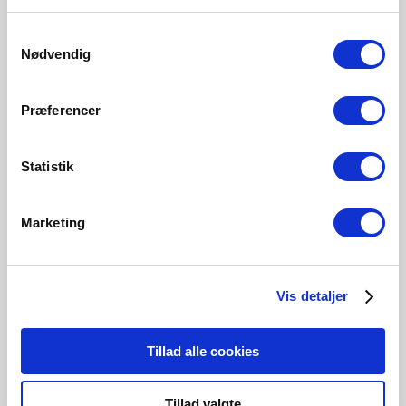
Samtykkevalg
Nødvendig
Præferencer
Statistik
Marketing
Nous contacter
Vis detaljer
Si vous souhaitez en savoir plus sur une collaboration
concernant un projet, veuillez nous contacter.
Tillad alle cookies
Contactez-nous
Tillad valgte