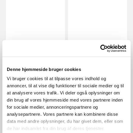
EUR 71,95
EUR 84,95
Nordlux
Nordlux
Denne hjemmeside bruger cookies
Orbiform | Suspension |
Orbiform | Plafonnier | Laiton
Laiton
Vi bruger cookies til at tilpasse vores indhold og
Numéro d’article 2010656047
Numéro d’article 2010673047
annoncer, til at vise dig funktioner til sociale medier og til
at analysere vores trafik. Vi deler også oplysninger om
din brug af vores hjemmeside med vores partnere inden
for sociale medier, annonceringspartnere og
analysepartnere. Vores partnere kan kombinere disse
data med andre oplysninger, du har givet dem, eller som
de har indsamlet fra din brug af deres tjenester.