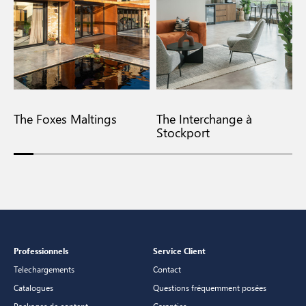
The Foxes Maltings
The Interchange à
F
Stockport
Professionnels
Service Client
Telechargements
Contact
Catalogues
Questions fréquemment posées