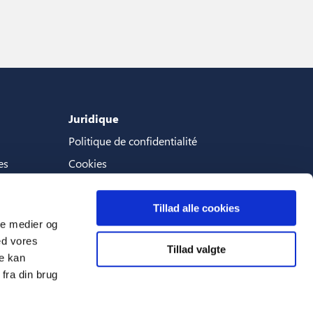
Juridique
Politique de confidentialité
es
Cookies
Termes et conditions
Tillad alle cookies
ale medier og
ed vores
Tillad valgte
Langues
re kan
fra din brug
Français (France)