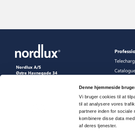
Professi
Telechar
Nordlux A/S
Catalogu
Østre Havnegade 34
9000 Aalborg
Packages 
+45 98 18 16 11
Denne hjemmeside bruger
Guide de 
[email protected]
Vi bruger cookies til at til
Fichiers 
til at analysere vores tra
Presse
partnere inden for sociale
Showroo
kombinere disse data med a
af deres tjenester.
Salons