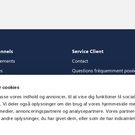
onnels
Service Client
gements
Contact
es
Questions fréquemment posé
de content
Garanties
 cookies
la boutique de contenu
Manuels
passe vores indhold og annoncer, til at vise dig funktioner til soci
3D
CSR
fik. Vi deler også oplysninger om din brug af vores hjemmeside m
 medier, annonceringspartnere og analysepartnere. Vores partne
m
ndre oplysninger, du har givet dem, eller som de har indsamlet 