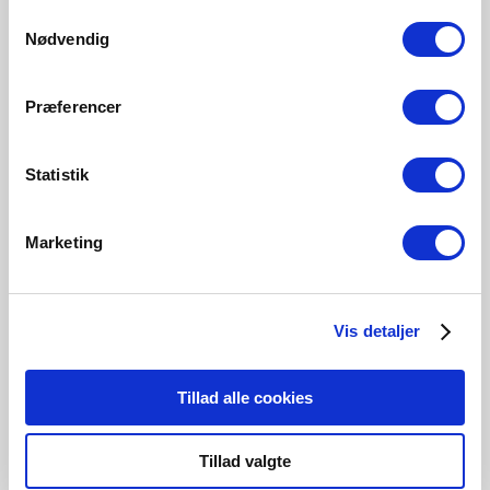
Samtykkevalg
Nødvendig
Præferencer
Statistik
Marketing
EUR 22,95
EUR 11,50
Vis detaljer
Nordlux
Nordlux
Kettle To-Go Tripod 31 |
Kettle To-Go Tripod 31 |
Accessoire | Nature (marron)
Accessoire | Noir
Tillad alle cookies
Numéro d’article 2018035014
Numéro d’article 2018035003
Tillad valgte