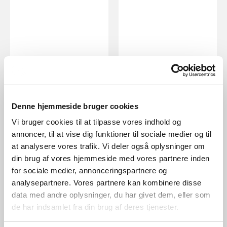
Denne hjemmeside bruger cookies
EUR 59,95
EUR 59,95
Vi bruger cookies til at tilpasse vores indhold og
annoncer, til at vise dig funktioner til sociale medier og til
Nordlux
Nordlux
at analysere vores trafik. Vi deler også oplysninger om
Ellen To-Go | Luminaire
Ellen To-Go | Luminaire
nomade | Noir
nomade | Vert Olive
din brug af vores hjemmeside med vores partnere inden
Numéro d’article 2418015003
Numéro d’article 2418015023
for sociale medier, annonceringspartnere og
analysepartnere. Vores partnere kan kombinere disse
data med andre oplysninger, du har givet dem, eller som
de har indsamlet fra din brug af deres tjenester.