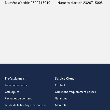
Numéro d’article 2320715010
Numéro d’article 2320715003
Professionnels
Service Client
Telechargements
Contact
Catalogues
Questions fréquemment posées
Packages de content
Garanties
Guide de la boutique de contenu
Manuels