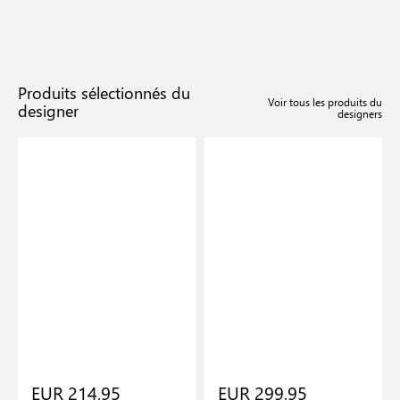
Produits sélectionnés du
Voir tous les produits du
designer
designers
N
EUR 214,95
EUR 299,95