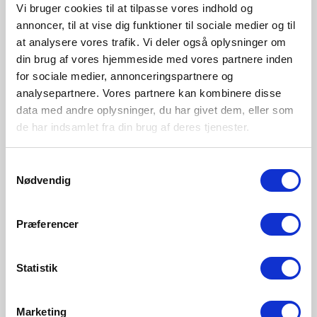
Vi bruger cookies til at tilpasse vores indhold og
essayer de faire des objets qui
annoncer, til at vise dig funktioner til sociale medier og til
at analysere vores trafik. Vi deler også oplysninger om
survivent aux tendances. Les
din brug af vores hjemmeside med vores partnere inden
for sociale medier, annonceringspartnere og
objets que nous fabriquons
analysepartnere. Vores partnere kan kombinere disse
refléteront bien sûr toujours
data med andre oplysninger, du har givet dem, eller som
de har indsamlet fra din brug af deres tjenester.
notre époque, et donc rien
n’est véritablement
Samtykkevalg
Nødvendig
intemporel, mais mon objectif
est de créer des classiques
Præferencer
contemporains. »
Statistik
Marketing