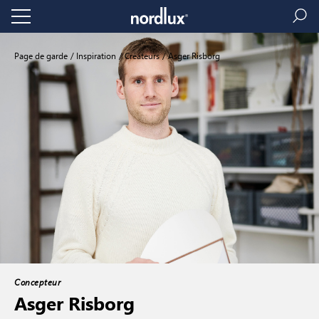
Page de garde
Inspiration
Créateurs
Asger Risborg
Concepteur
Asger Risborg