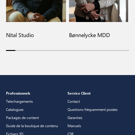
Nital Studio
Bønnelycke MDD
M
Professionnels
Service Client
Telechargements
Contact
Catalogues
Questions fréquemment posées
Packages de content
Garanties
Guide de la boutique de contenu
Manuels
Fichiers 3D
CSR