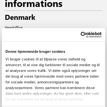
informations
Denmark
Headoffice
Nordlux Group A/S
Østre Havnegade 34, 9000 Aalborg
Denne hjemmeside bruger cookies
+45 96345434
Vi bruger cookies til at tilpasse vores indhold og
[email protected]
annoncer, til at vise dig funktioner til sociale medier og til
at analysere vores trafik. Vi deler også oplysninger om
Export
din brug af vores hjemmeside med vores partnere inden
for sociale medier, annonceringspartnere og
+45 96 34 54 28
analysepartnere. Vores partnere kan kombinere disse
[email protected]
data med andre oplysninger, du har givet dem, eller som
de har indsamlet fra din brug af deres tjenester.
Germany