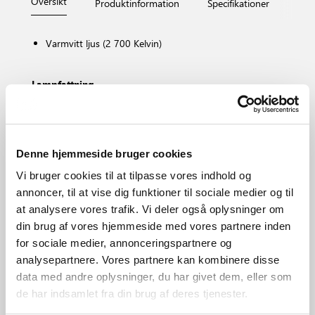
Översikt
Produktinformation
Specifikationer
Måt
Varmvitt ljus (2 700 Kelvin)
Lampfattning
E27
Dimbar?
Nej, kan inte dämpas
Färgtemperatur (K)
Denne hjemmeside bruger cookies
2700
Vi bruger cookies til at tilpasse vores indhold og
Ljusstyrka (lumen)
annoncer, til at vise dig funktioner til sociale medier og til
470.0
at analysere vores trafik. Vi deler også oplysninger om
Område
din brug af vores hjemmeside med vores partnere inden
Olika (beror på placeringen)
for sociale medier, annonceringspartnere og
Primärt material
analysepartnere. Vores partnere kan kombinere disse
Glas
data med andre oplysninger, du har givet dem, eller som
de har indsamlet fra din brug af deres tjenester.