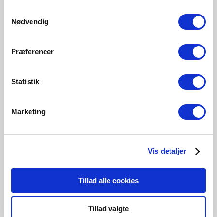
215 Lumen
250 Lumen
250 Lumen
806 Lumen
Samtykkevalg
5182003421
5182014321
5182001121
5192002321
Nødvendig
Præferencer
Statistik
Relaterade produkter
Marketing
Vis detaljer
Tillad alle cookies
Tillad valgte