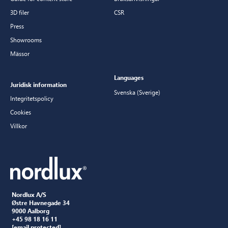
3D filer
CSR
Press
Showrooms
Mässor
Languages
Juridisk information
Svenska (Sverige)
Integritetspolicy
Cookies
Villkor
Nordlux A/S
Østre Havnegade 34
9000 Aalborg
+45 98 18 16 11
[email protected]