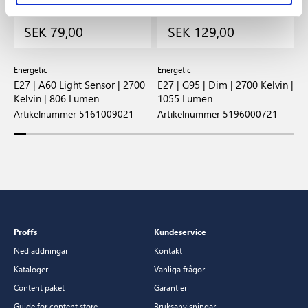
SEK 79,00
SEK 129,00
Energetic
Energetic
E
E27 | A60 Light Sensor | 2700
E27 | G95 | Dim | 2700 Kelvin |
E
Kelvin | 806 Lumen
1055 Lumen
8
Artikelnummer 5161009021
Artikelnummer 5196000721
A
Proffs
Kundeservice
Nedladdningar
Kontakt
Kataloger
Vanliga frågor
Content paket
Garantier
Guide for content store
Bruksanvisningar