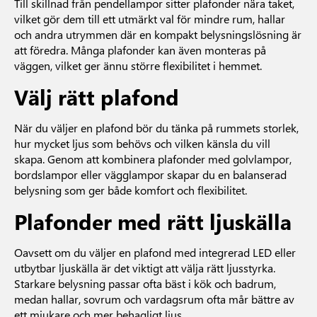
Till skillnad från pendellampor sitter plafonder nära taket,
vilket gör dem till ett utmärkt val för mindre rum, hallar
och andra utrymmen där en kompakt belysningslösning är
att föredra. Många plafonder kan även monteras på
väggen, vilket ger ännu större flexibilitet i hemmet.
Välj rätt plafond
När du väljer en plafond bör du tänka på rummets storlek,
hur mycket ljus som behövs och vilken känsla du vill
skapa. Genom att kombinera plafonder med golvlampor,
bordslampor eller vägglampor skapar du en balanserad
belysning som ger både komfort och flexibilitet.
Plafonder med rätt ljuskälla
Oavsett om du väljer en plafond med integrerad LED eller
utbytbar ljuskälla är det viktigt att välja rätt ljusstyrka.
Starkare belysning passar ofta bäst i kök och badrum,
medan hallar, sovrum och vardagsrum ofta mår bättre av
ett mjukare och mer behagligt ljus.