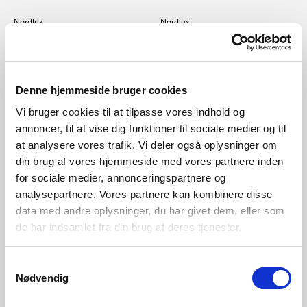
Nordlux
Nordlux
Ask 41 | IP44 | Plafond | Vit
Belloy 40 | Plafond | Vit
Artikelnummer 45396001
Artikelnummer 2412456001
Denne hjemmeside bruger cookies
Vi bruger cookies til at tilpasse vores indhold og
annoncer, til at vise dig funktioner til sociale medier og til
at analysere vores trafik. Vi deler også oplysninger om
din brug af vores hjemmeside med vores partnere inden
for sociale medier, annonceringspartnere og
analysepartnere. Vores partnere kan kombinere disse
data med andre oplysninger, du har givet dem, eller som
de har indsamlet fra din brug af deres tjenester.
Samtykkevalg
Nødvendig
SEK 889,00
SEK 499,00