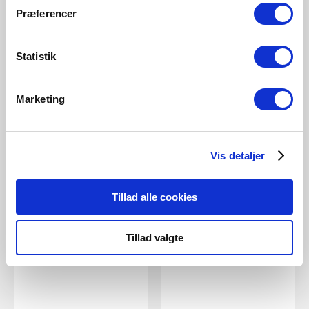
Præferencer
Nordlux
Nordlux
Beroni | Plafond | Svart
Boston 3-rondel | Plafond |
Statistik
Svart
Artikelnummer 2412336003
Artikelnummer 2512370103
Marketing
Vis detaljer
Tillad alle cookies
Tillad valgte