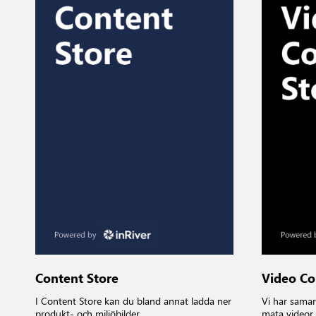
Content Store
Video Co
I Content Store kan du bland annat ladda ner
Vi har samar
produkt- och miljöbilder,
mata videor a