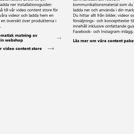
dda ner installationsguiden
kommunikationsmaterial som du 
å till vår video content store för
ladda ner och använda i din mark
 våra videor och ladda hem en
Du hittar allt från bilder, videor o
d en översikt över produkterna i
försäljnings- och koncepttexter t
.
innehåll inklusive omfattande gu
Facebook- och Instagram-inlägg.
tomatisk matning av
 din webshop
Läs mer om våra content pake
r video content store