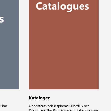
Kataloger
i har
Uppdateras och inspireras i Nordlux och
Design For The People senaste kataloger som