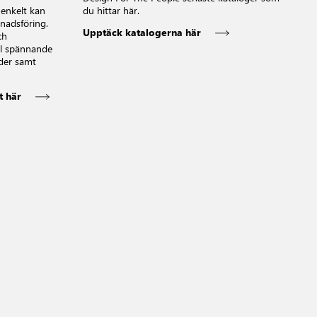
enkelt kan
du hittar här.
nadsföring.
Upptäck katalogerna här
ch
ill spännande
ider samt
t här