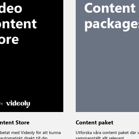
ntent Store
Content paket
betat med Videoly för att kunna
Utforska våra content paket där v
utomatiskt direkt till din
sammanställt allt relevant