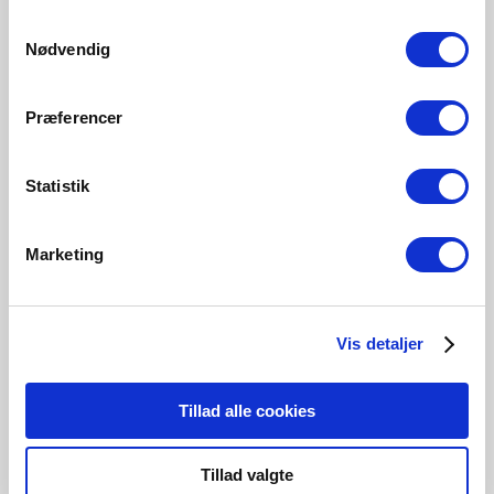
215 Lumen
250 Lumen
250 Lumen
806 Lumen
Samtykkevalg
5182003421
5182014321
5182001121
5192002321
Nødvendig
Præferencer
Statistik
Verwandte Produkte
Marketing
Vis detaljer
Tillad alle cookies
Tillad valgte