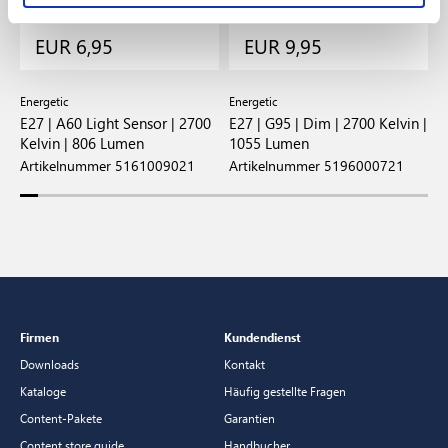
EUR 6,95
EUR 9,95
Energetic
Energetic
E
E27 | A60 Light Sensor | 2700
E27 | G95 | Dim | 2700 Kelvin |
E
Kelvin | 806 Lumen
1055 Lumen
8
Artikelnummer 5161009021
Artikelnummer 5196000721
A
Firmen
Kundendienst
Downloads
Kontakt
Kataloge
Häufig gestellte Fragen
Content-Pakete
Garantien
Content store guide
Handbucher