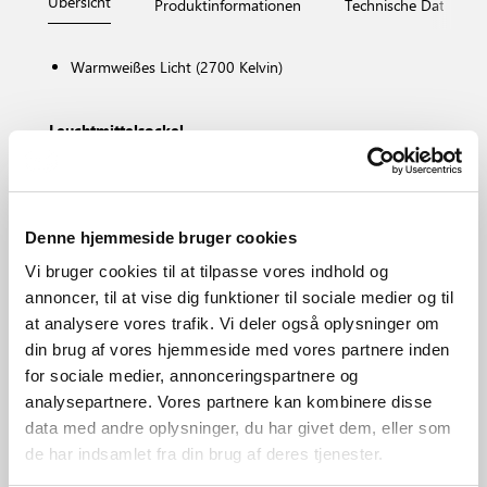
Übersicht
Produktinformationen
Technische Daten
Warmweißes Licht (2700 Kelvin)
Leuchtmittelsockel
E27
Dimmbar?
Nein, Dimming nicht möglich
Farbtemperatur (K)
Denne hjemmeside bruger cookies
2700
Vi bruger cookies til at tilpasse vores indhold og
Helligkeit des Lichts (Lumen)
annoncer, til at vise dig funktioner til sociale medier og til
470.0
at analysere vores trafik. Vi deler også oplysninger om
Bereich
din brug af vores hjemmeside med vores partnere inden
Diverse (je nach Platzierung)
for sociale medier, annonceringspartnere og
Hauptmaterial
analysepartnere. Vores partnere kan kombinere disse
Glas
data med andre oplysninger, du har givet dem, eller som
de har indsamlet fra din brug af deres tjenester.