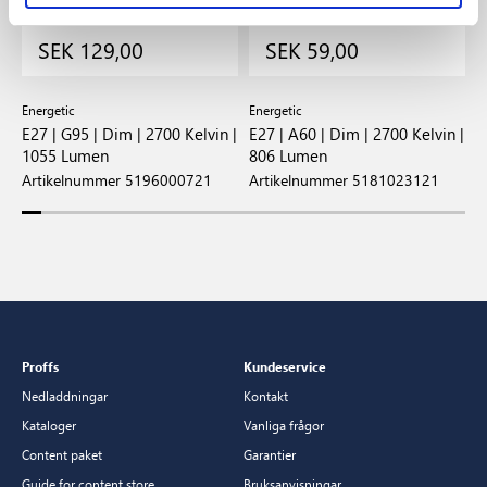
SEK 129,00
SEK 59,00
Energetic
Energetic
E
E27 | G95 | Dim | 2700 Kelvin |
E27 | A60 | Dim | 2700 Kelvin |
E
1055 Lumen
806 Lumen
1
Artikelnummer 5196000721
Artikelnummer 5181023121
A
Proffs
Kundeservice
Nedladdningar
Kontakt
Kataloger
Vanliga frågor
Content paket
Garantier
Guide for content store
Bruksanvisningar