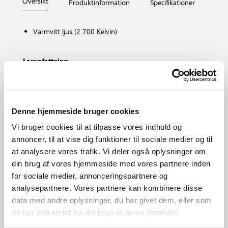
Översikt
Produktinformation
Specifikationer
Måt
Varmvitt ljus (2 700 Kelvin)
Lampfattning
E27
Dimbar?
Nej, kan inte dämpas
Färgtemperatur (K)
Denne hjemmeside bruger cookies
2700
Vi bruger cookies til at tilpasse vores indhold og
Ljusstyrka (lumen)
annoncer, til at vise dig funktioner til sociale medier og til
806.0
at analysere vores trafik. Vi deler også oplysninger om
Område
din brug af vores hjemmeside med vores partnere inden
Olika (beror på placeringen)
for sociale medier, annonceringspartnere og
Primärt material
analysepartnere. Vores partnere kan kombinere disse
Glas
data med andre oplysninger, du har givet dem, eller som
de har indsamlet fra din brug af deres tjenester.