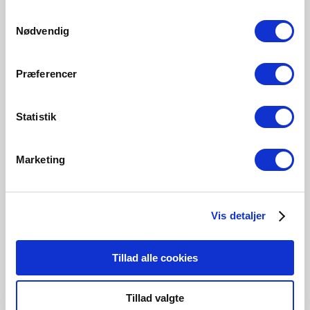
806 Lumen
215 Lumen
250 Lumen
250 Lumen
Samtykkevalg
5192002321
5182003421
5182014321
5182001121
Nødvendig
Præferencer
Statistik
Relaterade produkter
Marketing
Vis detaljer
Tillad alle cookies
Tillad valgte