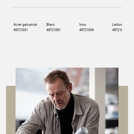
Acier galvanisé
Blanc
Inox
Laiton
49721031
49721001
49721034
49721035