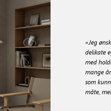
«
Jeg øns
delikate 
med holdb
mange år.
som kunne
måte, men