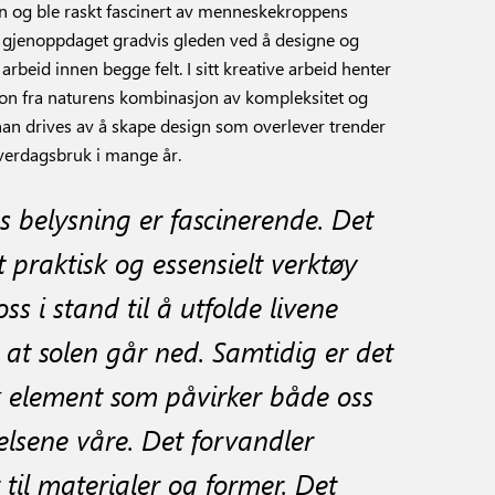
n og ble raskt fascinert av menneskekroppens
n gjenoppdaget gradvis gleden ved å designe og
rbeid innen begge felt. I sitt kreative arbeid henter
jon fra naturens kombinasjon av kompleksitet og
han drives av å skape design som overlever trender
verdagsbruk i mange år.
s belysning er fascinerende. Det
t praktisk og essensielt verktøy
ss i stand til å utfolde livene
r at solen går ned. Samtidig er det
sk element som påvirker både oss
lsene våre. Det forvandler
 til materialer og former. Det