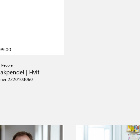
99,00
e People
 Takpendel | Hvit
mmer 2220103060