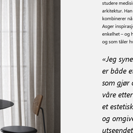
studere medisi
arkitektur. Ha
kombinerer nå a
Asger inspiras
enkelhet – og 
og som tåler h
«Jeg syne
er både e
som gjør o
våre ette
et esteti
og omgive
utseendet