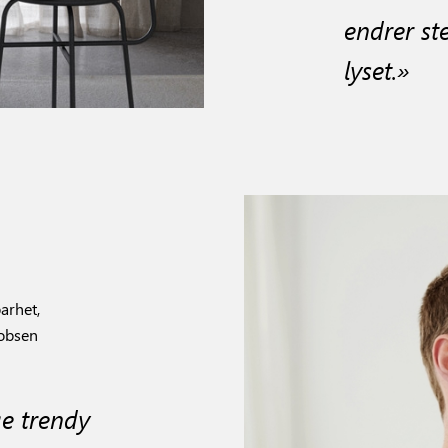
endrer st
lyset.»
arhet,
kobsen
ge trendy