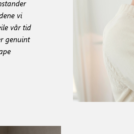
nstander
dene vi
ile vår tid
er genuint
kape