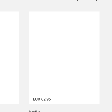
EUR 62,95
Nordlux
N