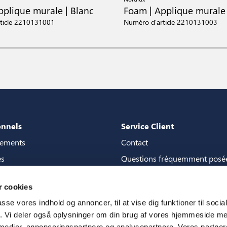
pplique murale | Blanc
Foam | Applique murale 
ticle 2210131001
Numéro d’article 2210131003
onnels
Service Client
gements
Contact
es
Questions fréquemment posé
de content
Garanties
 cookies
la boutique de contenu
Manuels
passe vores indhold og annoncer, til at vise dig funktioner til soci
3D
CSR
fik. Vi deler også oplysninger om din brug af vores hjemmeside m
 medier, annonceringspartnere og analysepartnere. Vores partne