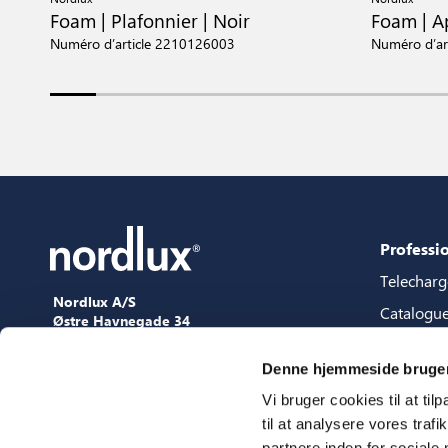
Foam | Plafonnier | Noir
Foam | A
Numéro d’article 2210126003
Numéro d’ar
Professi
Telechar
Nordlux A/S
Catalogu
Østre Havnegade 34
9000 Aalborg
Packages 
+45 98 18 16 11
Denne hjemmeside bruger
Guide de 
[email protected]
Vi bruger cookies til at til
Fichiers 
til at analysere vores tra
Presse
partnere inden for sociale