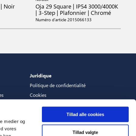
| Noir
Oja 29 Square | IP54 3000/4000K
O
| 3-Step | Plafonnier | Chromé
|
Numéro d’article 2015066133
N
Juridique
Politique de confidentialité
es
Cookies
Termes et conditions
Tillad alle cookies
ale medier og
ed vores
Tillad valgte
Langues
re kan