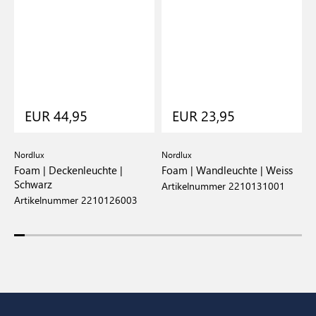
EUR 44,95
EUR 23,95
Nordlux
Nordlux
N
Foam | Deckenleuchte |
Foam | Wandleuchte | Weiss
F
Schwarz
S
Artikelnummer 2210131001
Artikelnummer 2210126003
A