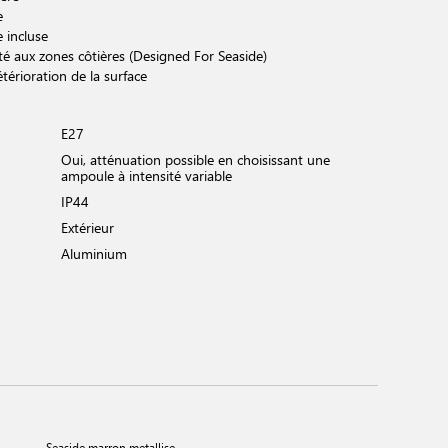
e
e incluse
é aux zones côtières (Designed For Seaside)
térioration de la surface
E27
Oui, atténuation possible en choisissant une
ampoule à intensité variable
IP44
Extérieur
Aluminium
Seaside marron metallise