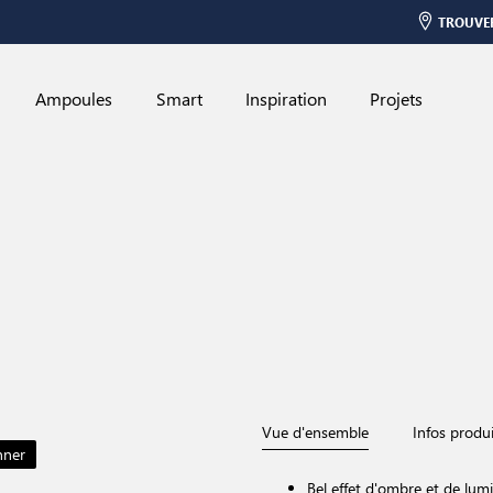
TROUVE
Ampoules
Smart
Inspiration
Projets
Vue d'ensemble
Infos produi
nner
European Product Design Awa
Bel effet d'ombre et de lum