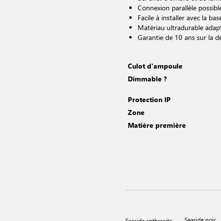
Connexion parallèle possibl
Facile à installer avec la bas
Matériau ultradurable adapt
Garantie de 10 ans sur la dé
Culot d'ampoule
Dimmable ?
Protection IP
Zone
Matière première
Seaside noir
Seaside anthracite