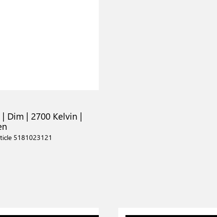
9
 | Dim | 2700 Kelvin |
en
ticle 5181023121