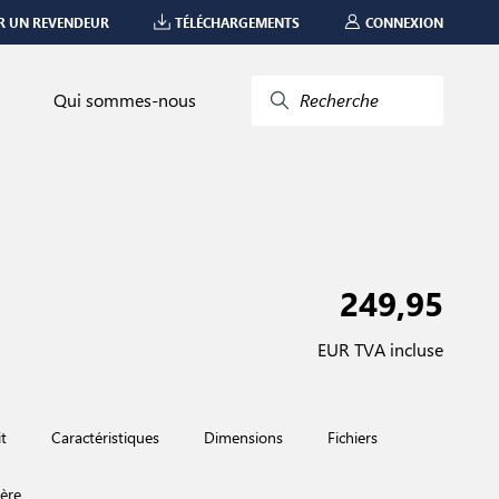
R UN REVENDEUR
TÉLÉCHARGEMENTS
CONNEXION
Qui sommes-nous
Recherche
249,95
EUR TVA incluse
t
Caractéristiques
Dimensions
Fichiers
rd-winner
European Product Desig
ière