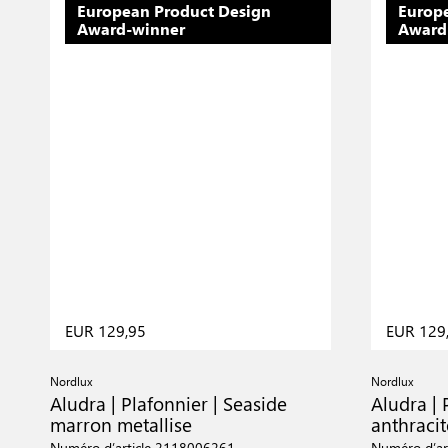
European Product Design
Europ
Award-winner
Award
EUR 129,95
EUR 129
Nordlux
Nordlux
Aludra | Plafonnier | Seaside
Aludra | 
marron metallise
anthracit
Numéro d’article 2118006261
Numéro d’ar