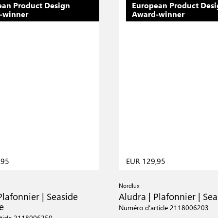
ean Product Design
European Product Des
-winner
Award-winner
,95
EUR 129,95
Nordlux
Plafonnier | Seaside
Aludra | Plafonnier | Sea
e
Numéro d’article 2118006203
ticle 2118006250