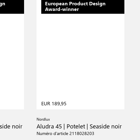
ign
European Product Design
Award-winner
EUR 189,95
Nordlux
N
side noir
Aludra 45 | Potelet | Seaside noir
A
m
Numéro d’article 2118028203
N