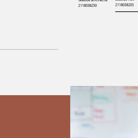
2118038203
2118038250