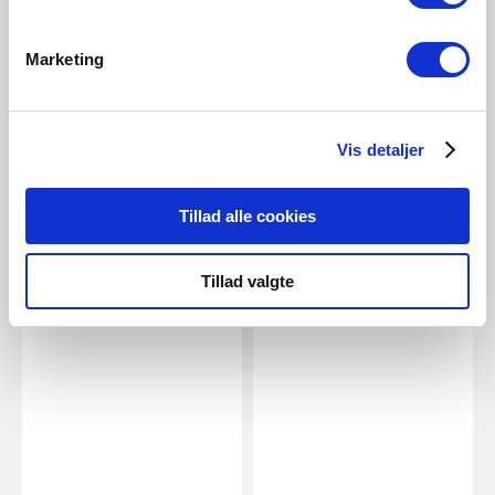
SEK 45,00
SEK 39,00
Marketing
Energetic
Energetic
E14 | G45 | 2700 Kelvin | 470
E14 | G45 | 2700 Kelvin | 250
Lumen
Lumen
Vis detaljer
Artikelnummer 5182014521
Artikelnummer 5182014121
Tillad alle cookies
Relaterade produkter
Tillad valgte