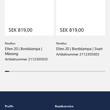
SEK 819,00
SEK 819,00
Nordlux
Nordlux
N
Ellen 20 | Bordslampa |
Ellen 20 | Bordslampa | Svart
E
Mässing
B
Artikelnummer 2112305003
Artikelnummer 2112305035
A
Proffs
Kundeservice