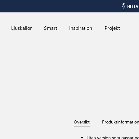
HITTA
Ljuskällor
Smart
Inspiration
Projekt
Översikt
Produktinformatio
Liten version som passar p