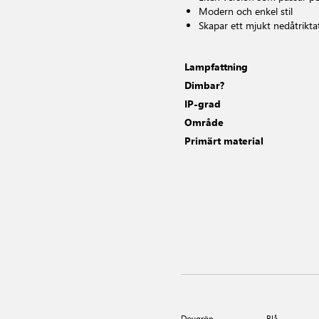
Modern och enkel stil
Skapar ett mjukt nedåtriktat
Lampfattning
Dimbar?
IP-grad
Område
Primärt material
Dovgrön
Blå