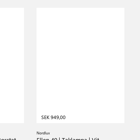
SEK 949,00
Nordlux
N
Borstat
Ellen 40 | Taklampa | Vit
E