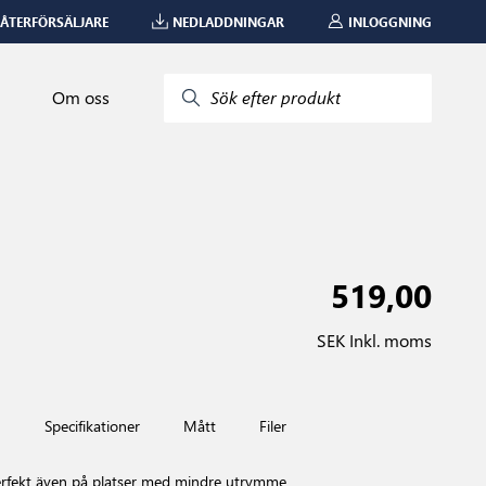
 ÅTERFÖRSÄLJARE
NEDLADDNINGAR
INLOGGNING
Om oss
Sök efter produkt
519,00
SEK Inkl. moms
n
Specifikationer
Mått
Filer
erfekt även på platser med mindre utrymme