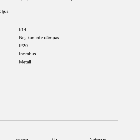
 ljus
E14
Nej, kan inte dämpas
IP20
Inomhus
Metall
Lys brun
Lila
Puderrosa
Gul