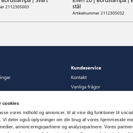
stål
mer 2112305003
Artikelnummer 2112305032
Kundeservice
ingar
Kontakt
Vanliga frågor
aket
Garantier
 cookies
 content store
Bruksanvisningar
passe vores indhold og annoncer, til at vise dig funktioner til soci
CSR
fik. Vi deler også oplysninger om din brug af vores hjemmeside m
 medier, annonceringspartnere og analysepartnere. Vores partne