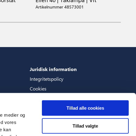
Artikelnummer 48573001
A
Juridisk information
Integritetspolicy
Cookies
Villkor
Tillad alle cookies
ale medier og
ed vores
Tillad valgte
Languages
re kan