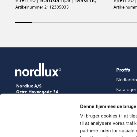
Artikelnummer 2112305035
Artikelnum
Proffs
Nedladdn
Nordlux A/S
Kataloger
Østre Havnegade 34
9000 Aalborg
Content p
+45 98 18 16 11
Denne hjemmeside bruger
Guide for
[email protected]
Vi bruger cookies til at til
3D filer
til at analysere vores tra
Press
partnere inden for sociale