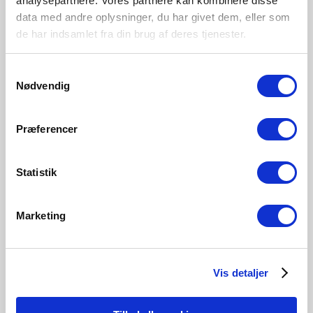
analysepartnere. Vores partnere kan kombinere disse
data med andre oplysninger, du har givet dem, eller som
de har indsamlet fra din brug af deres tjenester.
Samtykkevalg
Nødvendig
Præferencer
Statistik
Marketing
10 års garanti
På Nordlux erbjuder vi 10 års garanti på våra
Vis detaljer
utomhuslampor som har en speciell ytbehandling och
färg som är anpassad för kustnära områden. Garantin