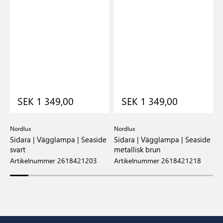
SEK 1 349,00
SEK 1 349,00
Nordlux
Nordlux
N
Sidara | Vägglampa | Seaside
Sidara | Vägglampa | Seaside
S
svart
metallisk brun
a
Artikelnummer 2618421203
Artikelnummer 2618421218
A