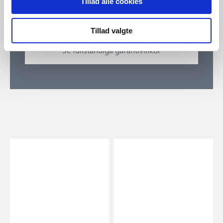
täcker omfattande försämring av lampans yta och gäller
Tillad alle cookies
vid uppvisande av inköpsbevis.
Tillad valgte
Se fullständiga garantivillkor