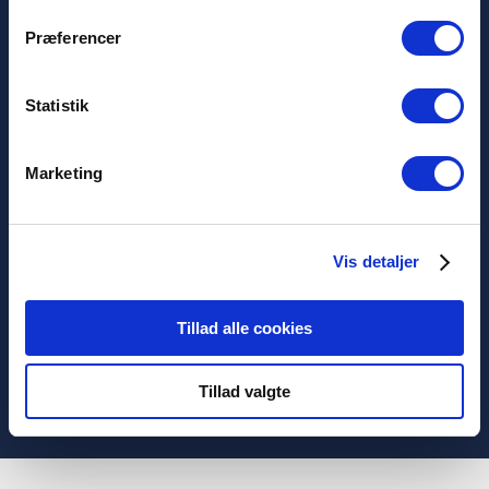
Français (France)
Politique de confidentialité
Præferencer
Cookies
Termes et conditions
Statistik
Marketing
Nordlux A/S
Østre Havnegade 34
Vis detaljer
9000 Aalborg
+45 98 18 16 11
[email protected]
Tillad alle cookies
Tillad valgte