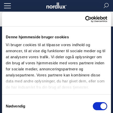
Page de garde
Qui sommes-nous
Information
Histoire
Denne hjemmeside bruger cookies
Professionnels
Service Client
Vi bruger cookies til at tilpasse vores indhold og
Telechargements
Contact
annoncer, til at vise dig funktioner til sociale medier og til
Catalogues
Questions fréquemment posées
at analysere vores trafik. Vi deler også oplysninger om
Packages de content
Garanties
din brug af vores hjemmeside med vores partnere inden
Guide de la boutique de contenu
for sociale medier, annonceringspartnere og
Manuels
analysepartnere. Vores partnere kan kombinere disse
Fichiers 3D
CSR
data med andre oplysninger, du har givet dem, eller som
Presse
de har indsamlet fra din brug af deres tjenester.
Showroom
Salons
Samtykkevalg
Nødvendig
Langues
Juridique