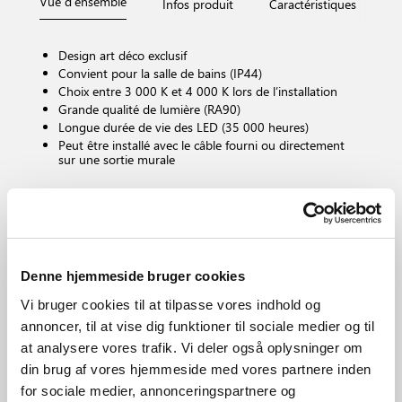
Vue d'ensemble
Infos produit
Caractéristiques
D
Design art déco exclusif
Convient pour la salle de bains (IP44)
Choix entre 3 000 K et 4 000 K lors de l’installation
Grande qualité de lumière (RA90)
Longue durée de vie des LED (35 000 heures)
Peut être installé avec le câble fourni ou directement
sur une sortie murale
Culot d'ampoule
LED – Source lumineuse non remplaçable
Dimmable ?
Oui, est équipé d’une source de lumière dimmable
Denne hjemmeside bruger cookies
intégrée pour gradateur mural
Vi bruger cookies til at tilpasse vores indhold og
Température de couleur (K)
annoncer, til at vise dig funktioner til sociale medier og til
3000/4000
at analysere vores trafik. Vi deler også oplysninger om
Luminosité de l’éclairage (Lumen)
din brug af vores hjemmeside med vores partnere inden
550.0
for sociale medier, annonceringspartnere og
Protection IP