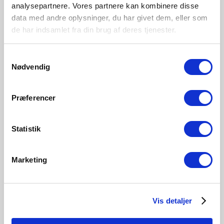
analysepartnere. Vores partnere kan kombinere disse
IP44
data med andre oplysninger, du har givet dem, eller som
Zone
Intérieur
de har indsamlet fra din brug af deres tjenester.
Matière première
Matière plastique
Samtykkevalg
Nødvendig
Præferencer
Noir
Laiton
2610201003
2610201035
Statistik
Marketing
Produits associés
Vis detaljer
Nouvelle