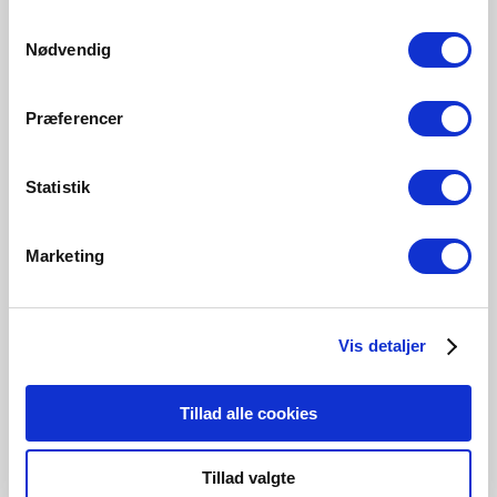
215 Lumen
806 Lumen
470 Lumen
250 Lumen
Samtykkevalg
5182003321
5192002121
5182000121
5182014121
Nødvendig
Præferencer
Statistik
Produits associés
Marketing
Vis detaljer
Tillad alle cookies
Tillad valgte