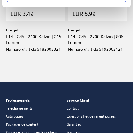
EUR 3,49
EUR 5,99
Energetic
Energetic
E
 |
E14 | G45 | 2400 Kelvin | 215
E14 | G45 | 2700 Kelvin | 806
E
Lumen
Lumen
L
Numéro d’article 5182003321
Numéro d’article 5192002121
N
Professionnels
Service Client
Telechargements
Contact
Catalogues
Questions fréquemment posées
Packages de content
Garanties
Guide de la boutique de contenu
Manuels