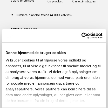
Vue d'ensemble
Infos produit
Caractéristiques
D
Lumière blanche froide (4 000 kelvins)
Culot d'ampoule
E14
Dimmable ?
Non, atténuation impossible
Température de couleur (K)
Denne hjemmeside bruger cookies
4000
Vi bruger cookies til at tilpasse vores indhold og
Luminosité de l’éclairage (Lumen)
annoncer, til at vise dig funktioner til sociale medier og til
500.0
at analysere vores trafik. Vi deler også oplysninger om
Zone
din brug af vores hjemmeside med vores partnere inden
Divers (selon installation)
for sociale medier, annonceringspartnere og
Matière première
analysepartnere. Vores partnere kan kombinere disse
Verrerie
data med andre oplysninger, du har givet dem, eller som
de har indsamlet fra din brug af deres tjenester.