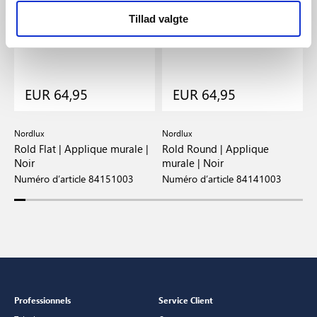
Tillad valgte
EUR 64,95
EUR 64,95
Nordlux
Nordlux
N
Rold Flat | Applique murale |
Rold Round | Applique
R
Noir
murale | Noir
m
Numéro d’article 84151003
Numéro d’article 84141003
N
Professionnels
Service Client