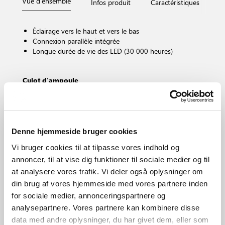
Vue d'ensemble
Infos produit
Caractéristiques
D
Éclairage vers le haut et vers le bas
Connexion parallèle intégrée
Longue durée de vie des LED (30 000 heures)
Culot d'ampoule
LED – Source lumineuse non remplaçable
Dimmable ?
Non, atténuation impossible
Température de couleur (K)
Denne hjemmeside bruger cookies
3000
Vi bruger cookies til at tilpasse vores indhold og
Luminosité de l’éclairage (Lumen)
annoncer, til at vise dig funktioner til sociale medier og til
350.0
at analysere vores trafik. Vi deler også oplysninger om
Protection IP
din brug af vores hjemmeside med vores partnere inden
IP54
for sociale medier, annonceringspartnere og
Zone
analysepartnere. Vores partnere kan kombinere disse
Extérieur
data med andre oplysninger, du har givet dem, eller som
Matière première