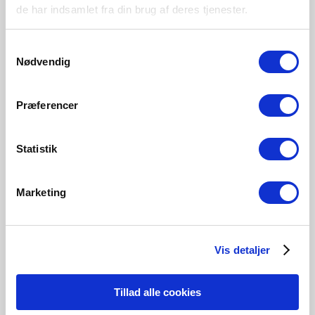
de har indsamlet fra din brug af deres tjenester.
Métal
Samtykkevalg
Nødvendig
Sablé
Noir
84151008
84151003
Præferencer
Statistik
Produits associés
Marketing
Vis detaljer
Tillad alle cookies