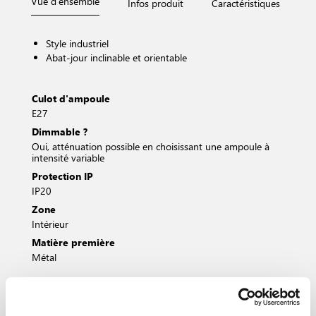
Vue d'ensemble
Infos produit
Caractéristiques
D
Style industriel
Abat-jour inclinable et orientable
Culot d'ampoule
E27
Dimmable ?
Oui, atténuation possible en choisissant une ampoule à
intensité variable
Protection IP
IP20
Zone
Intérieur
Matière première
Métal