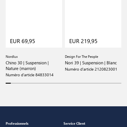
EUR 69,95
EUR 219,95
Nordlux
Design For The People
N
e
Chino 30 | Suspension |
Nori 39 | Suspension | Blanc
G
Nature (marron)
Numéro d’article 2120823001
N
Numéro d’article 84833014
Professionnels
Service Client